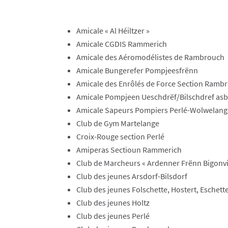
Amicale « Al Héiltzer »
Amicale CGDIS Rammerich
​Amicale des Aéromodélistes de Rambrouch
​Amicale Bungerefer Pompjeesfrënn
​Amicale des Enrôlés de Force Section Ramb
​Amicale Pompjeen Ueschdrëf/Bilschdref asb
​Amicale Sapeurs Pompiers Perlé-Wolwelan
​Club de Gym Martelange
​Croix-Rouge section Perlé
​Amiperas Sectioun Rammerich
​Club de Marcheurs « Ardenner Frënn Bigonvi
​Club des jeunes Arsdorf-Bilsdorf
​Club des jeunes Folschette, Hostert, Eschett
​Club des jeunes Holtz
​Club des jeunes Perlé