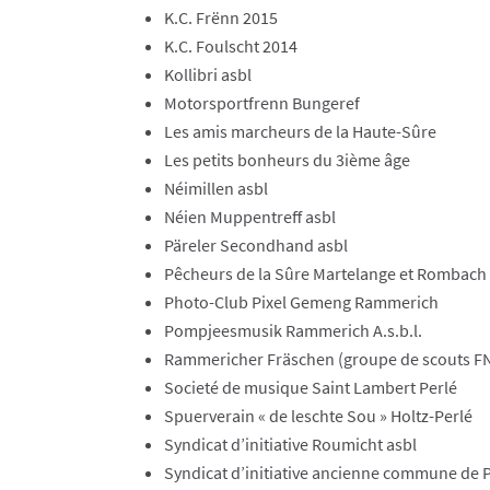
​K.C. Frënn 2015
​K.C. Foulscht 2014
​Kollibri asbl
​Motorsportfrenn Bungeref​
​Les amis marcheurs de la Haute-Sûre
​Les petits bonheurs du 3ième âge
​Néimillen asbl
​Néien Muppentreff asbl
​Päreler Secondhand asbl
​Pêcheurs de la Sûre Martelange et Rombach
​Photo-Club Pixel Gemeng Rammerich
​Pompjeesmusik Rammerich A.s.b.l.
​Rammericher Fräschen (groupe de scouts F
​Societé de musique Saint Lambert Perlé
​Spuerverain « de leschte Sou » Holtz-Perlé
​Syndicat d’initiative Roumicht asbl
​Syndicat d’initiative ancienne commune de 