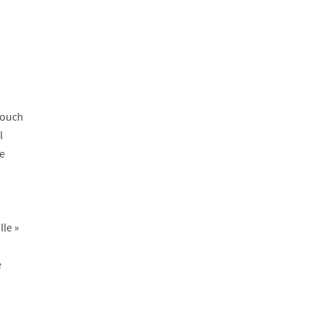
rouch
l
ge
lle »
e