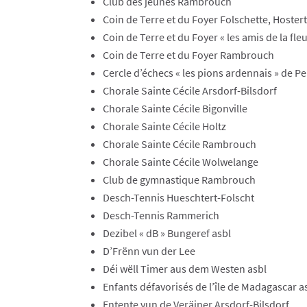
​Club des jeunes Rambrouch
​Coin de Terre et du Foyer Folschette, Hostert
​Coin de Terre et du Foyer « les amis de la fleu
​Coin de Terre et du Foyer Rambrouch
​Cercle d’échecs « les pions ardennais » de Pe
​Chorale Sainte Cécile Arsdorf-Bilsdorf
​Chorale Sainte Cécile Bigonville
​Chorale Sainte Cécile Holtz
​Chorale Sainte Cécile Rambrouch
​Chorale Sainte Cécile Wolwelange
​Club de gymnastique Rambrouch
​Desch-Tennis Hueschtert-Folscht
​Desch-Tennis Rammerich
​Dezibel « dB » Bungeref asbl
​D’Frënn vun der Lee
Déi wëll Timer aus dem Westen asbl
​Enfants défavorisés de l’île de Madagascar a
Entente vun de Veräiner Arsdorf-Bilsdorf