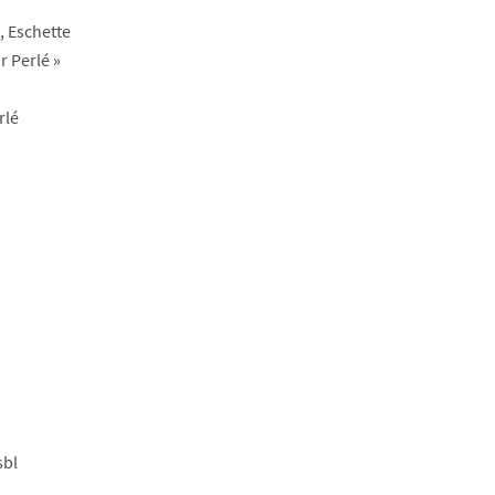
, Eschette
r Perlé »
rlé
sbl