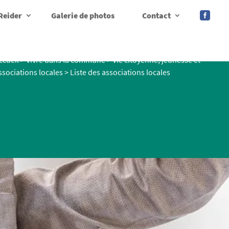
Reider
Galerie de photos
Contact

ccueil
>
Vivre dans la commune
>
Vie citoyenne, jeunesse et
ssociations locales
>
Liste des associations locales