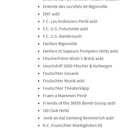
Entente des sociétés de Bigonville
EMF asbl
​F.C. Les Ardoisiers Perlé asbl
​F.C. U.S. Folschette asbl
​F.C. U.S. Rambrouch
​Fanfare Bigonville
​Fanfare et Sapeurs Pompiers Holtz asbl
​Fëscherfrënn Misèr’s Bréck asbl
Ueschdrëf 2000 Fëscher & Kolleegen
Foulschter Gesank
​Foulschter Musik asbl
​Foulschter Théaterkäpp
​Fraen a Mammen Perlé
Friends of the 385th Bomb Group asbl​
​I30 Club Holtz
​Jonk an Aal Gemeng Remmerich asbl
​K.C. Foulschter Keelegëcken 05